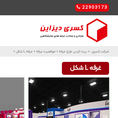
22903173
شرکت کسری
->
پیدا کردن طرح غرفه
>
موقعیت غرفه
>
غرفه L شکل
>
غرفه L شکل