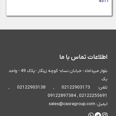
4511
اطلاعات تماس با ما
بلوار میرداماد- خیابان نساء- کوچه زرنگار -پلاک 49 - واحد
یک
تلفن: 02122903173 , 02122903138 ,
02122255691 , 09122897384
ایمیل: sales@casragroup.com