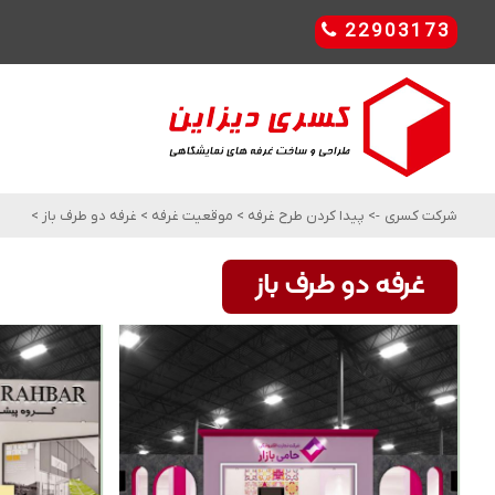
22903173
شرکت کسری
->
پیدا کردن طرح غرفه
>
موقعیت غرفه
>
غرفه دو طرف باز
>
غرفه دو طرف باز