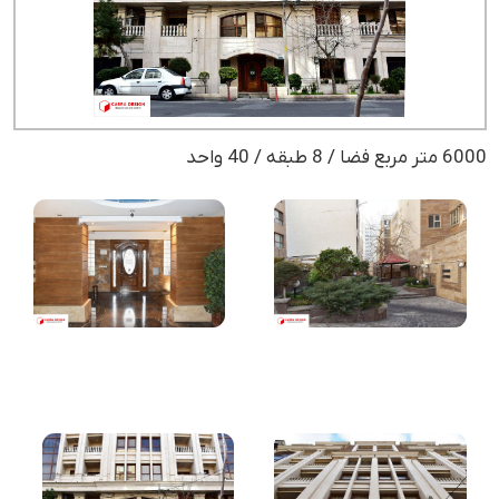
6000 متر مربع فضا / 8 طبقه / 40 واحد