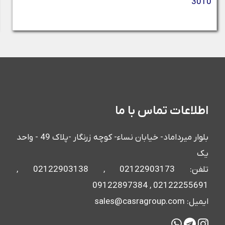
3010
اطلاعات تماس با ما
بلوار میرداماد- خیابان نساء- کوچه زرنگار -پلاک 49 - واحد
یک
تلفن: 02122903173 , 02122903138 ,
02122255691 , 09122897384
ایمیل: sales@casragroup.com