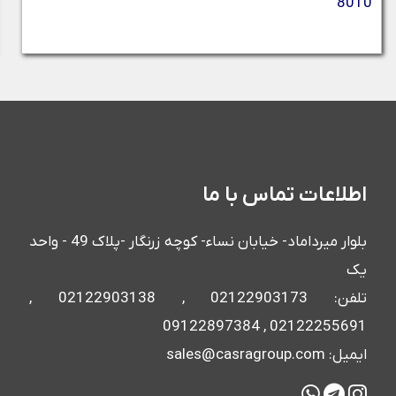
8010
اطلاعات تماس با ما
بلوار میرداماد- خیابان نساء- کوچه زرنگار -پلاک 49 - واحد
یک
تلفن: 02122903173 , 02122903138 ,
02122255691 , 09122897384
ایمیل: sales@casragroup.com