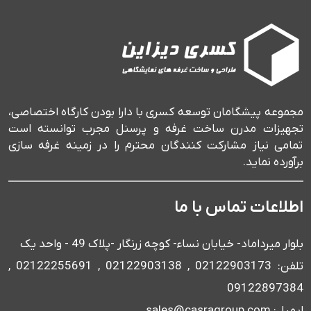
مجموعه پیشگامان توسعه کسری با دارا بودن کارگاه اختصاصی،
تجهیزات مدرن ساخت غرفه و پرسنل مجرب توانسته است
تمامی نیاز مشارکت کنندگان محترم را در زمینه غرفه سازی
برآورده نماید.
اطلاعات تماس با ما
بلوار میرداماد- خیابان نساء- کوچه زرنگار -پلاک 49 - واحد یک
تلفن: 02122903173 , 02122903138 , 02122255691 ,
09122897384
ایمیل: sales@casragroup.com