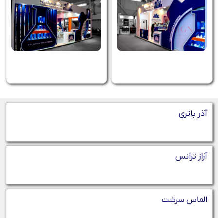
آذر باتری
آراز ترانس
الماس سرشت