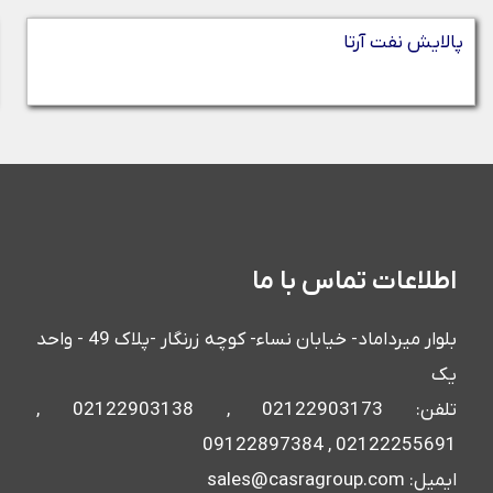
پالایش نفت آرتا
اطلاعات تماس با ما
بلوار میرداماد- خیابان نساء- کوچه زرنگار -پلاک 49 - واحد
یک
تلفن: 02122903173 , 02122903138 ,
02122255691 , 09122897384
ایمیل: sales@casragroup.com