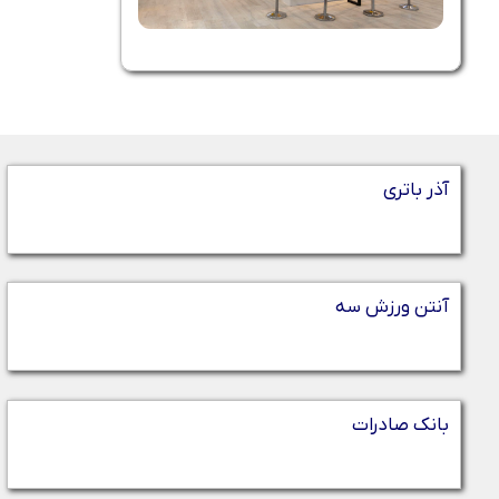
آذر باتری
آنتن ورزش سه
بانک صادرات