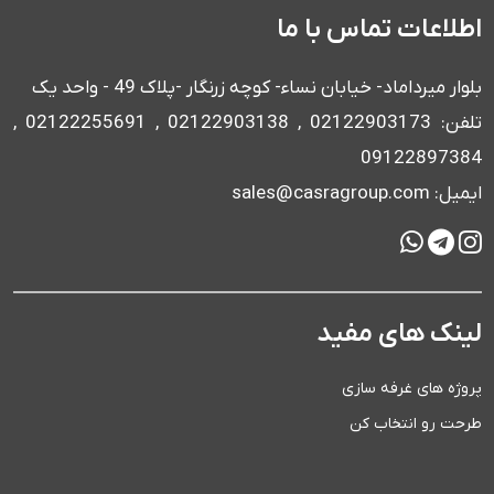
اطلاعات تماس با ما
بلوار میرداماد- خیابان نساء- کوچه زرنگار -پلاک 49 - واحد یک
تلفن: 02122903173 , 02122903138 , 02122255691 ,
09122897384
ایمیل: sales@casragroup.com
لینک های مفید
پروژه های غرفه سازی
طرحت رو انتخاب کن