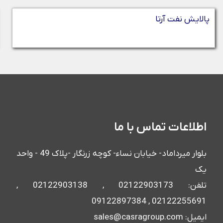
پالایش نفت آرتا
اطلاعات تماس با ما
بلوار میرداماد- خیابان نساء- کوچه زرنگار -پلاک 49 - واحد
یک
تلفن: 02122903173 , 02122903138 ,
02122255691 , 09122897384
ایمیل: sales@casragroup.com