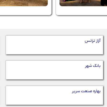
آراز ترانس
بانک شهر
بهاره صنعت سریر