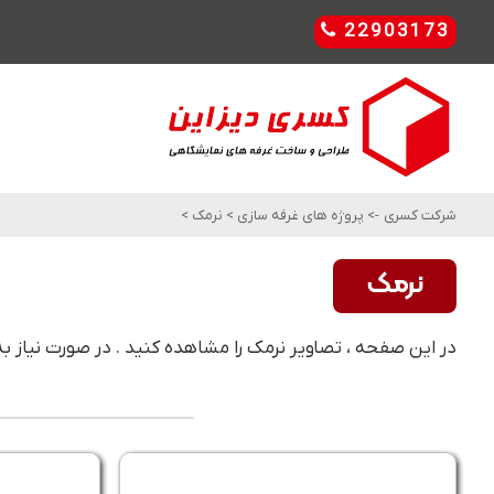
22903173
شرکت کسری
->
پروژه های غرفه سازی
>
نرمک
>
نرمک
در این صفحه ، تصاویر نرمک را مشاهده کنید . در صورت نیاز ب