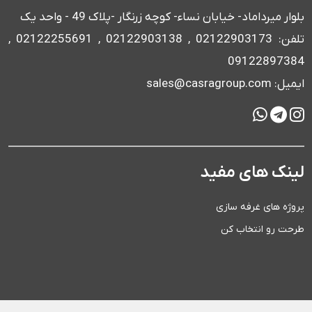
بلوار میرداماد- خیابان نساء- کوچه زرنگار -پلاک 49 - واحد یک
تلفن: 02122903173 , 02122903138 , 02122255691 ,
09122897384
ایمیل: sales@casragroup.com
لینک های مفید
پروژه های غرفه سازی
طرحت رو انتخاب کن