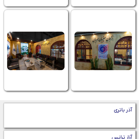
آذر باتری
آراز ترانس