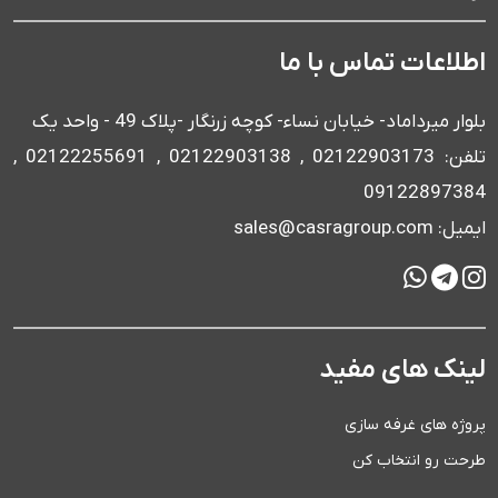
اطلاعات تماس با ما
بلوار میرداماد- خیابان نساء- کوچه زرنگار -پلاک 49 - واحد یک
تلفن: 02122903173 , 02122903138 , 02122255691 ,
09122897384
ایمیل: sales@casragroup.com
لینک های مفید
پروژه های غرفه سازی
طرحت رو انتخاب کن