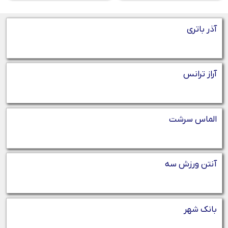
آذر باتری
آراز ترانس
الماس سرشت
آنتن ورزش سه
بانک شهر