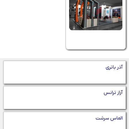
آذر باتری
آراز ترانس
الماس سرشت