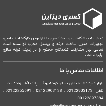
مجموعه پیشگامان توسعه کسری با دارا بودن کارگاه اختصاصی،
تجهیزات مدرن ساخت غرفه و پرسنل مجرب توانسته است
تمامی نیاز مشارکت کنندگان محترم را در زمینه غرفه سازی
برآورده نماید.
اطلاعات تماس با ما
بلوار میرداماد- خیابان نساء- کوچه زرنگار -پلاک 49 - واحد یک
تلفن: 02122903173 , 02122903138 , 02122255691 ,
09122897384
ایمیل: sales@casragroup.com