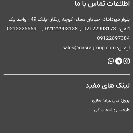
اطلاعات تماس با ما
بلوار میرداماد- خیابان نساء- کوچه زرنگار -پلاک 49 - واحد یک
تلفن: 02122903173 , 02122903138 , 02122255691 ,
09122897384
ایمیل: sales@casragroup.com
لینک های مفید
پروژه های غرفه سازی
طرحت رو انتخاب کن