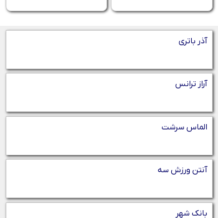
آذر باتری
آراز ترانس
الماس سرشت
آنتن ورزش سه
بانک شهر