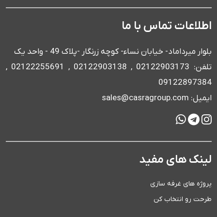
اطلاعات تماس با ما
بلوار میرداماد- خیابان نساء- کوچه زرنگار -پلاک 49 - واحد یک
تلفن: 02122903173 , 02122903138 , 02122255691 ,
09122897384
ایمیل: sales@casragroup.com
لینک های مفید
پروژه های غرفه سازی
طرحت رو انتخاب کن