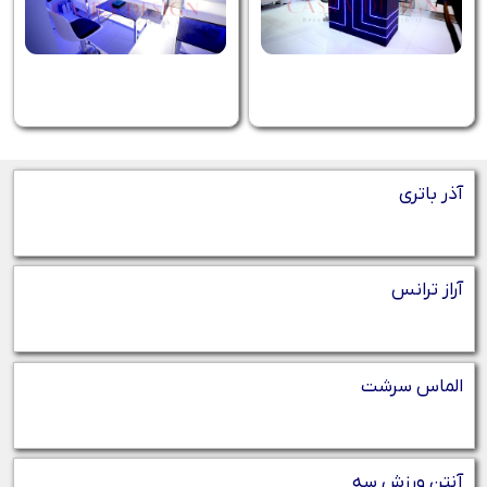
آذر باتری
آراز ترانس
الماس سرشت
آنتن ورزش سه