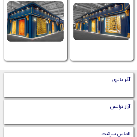
آذر باتری
آراز ترانس
الماس سرشت