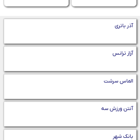
آذر باتری
آراز ترانس
الماس سرشت
آنتن ورزش سه
بانک شهر