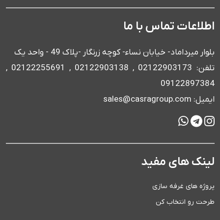
اطلاعات تماس با ما
بلوار میرداماد- خیابان نساء- کوچه زرنگار -پلاک 49 - واحد یک
تلفن: 02122903173 , 02122903138 , 02122255691 ,
09122897384
ایمیل: sales@casragroup.com
لینک های مفید
پروژه های غرفه سازی
طرحت رو انتخاب کن