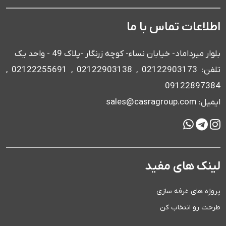
اطلاعات تماس با ما
بلوار میرداماد- خیابان نساء- کوچه زرنگار -پلاک 49 - واحد یک
تلفن: 02122903173 , 02122903138 , 02122255691 ,
09122897384
ایمیل: sales@casragroup.com
لینک های مفید
پروژه های غرفه سازی
طرحت رو انتخاب کن