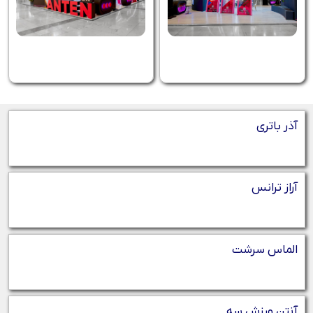
آذر باتری
آراز ترانس
الماس سرشت
آنتن ورزش سه